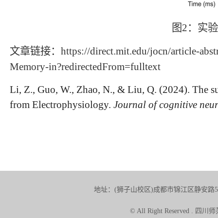
图
2
：实验
文章链接：
https://direct.mit.edu/jocn/article-
Memory-in?redirectedFrom=fulltext
Li, Z., Guo, W., Zhao, N., & Liu, Q. (2024). Th
from Electrophysiology.
Journal of cognitive neu
地址：(狮子山校区)成都市锦江区静安路5号 
© All Right Reserve