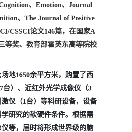
、
、
Cognition
Emotion
Journal
、
nition
The Journal of Positive
论文
篇，在国家
SCI/CSSCI
146
A
三等奖、教育部霍英东高等院校
公场地
余平方米，购置了西
1650
台）、近红外光学成像仪（
7
3
刺激仪（
台）等科研设备，设备
1
科学研究的软硬件条件。根据需
像仪等，届时将形成世界级的脑