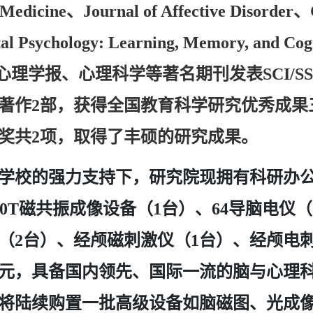
、
、
 Medicine
Journal of Affective Disorder
al Psychology: Learning, Memory, and Cog
心理学报、心理科学等著名期刊发表
SCI/S
著作
部，获得全国教育科学研究优秀成果
2
奖共
项，取得了丰硕的研究成果。
2
学校的强力支持下，研究院现拥有科研办
磁共振成像设备（
台）、
导脑电仪（
.0T
1
64
（
台）、经颅磁刺激仪（
台）、经颅电
2
1
元，具备国内领先、国际一流的脑与心理
将陆续购置一批高级设备如脑磁图、光成