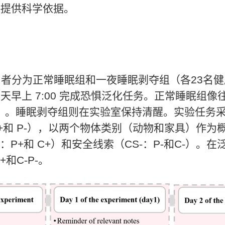
略提供科学依据。
与者分为正常睡眠组和一夜睡眠剥夺组（各
23
名健
二天早上
7:00
完成恐惧泛化任务。正常睡眠组像
）。睡眠剥夺组则在实验室保持清醒。实验任务
+
和
P
-
），以两个物体类别（动物和家具）作为
：
P+
和
C+
）和安全线索（
CS
-
：
P
-
和
C
-
）。在
+
和
C
-
P
-
。