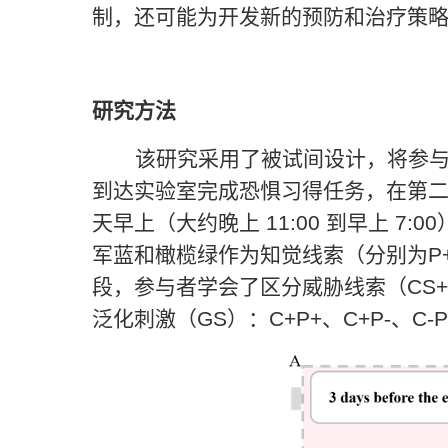
制，还可能为开发新的预防和治疗策
研究方法
该研究采用了被试间设计，将参
到达实验室完成恐惧习得任务，在第
天早上（大约晚上
11:00
到早上
7:00
军蓝和橄榄绿作为知觉线索（分别为
P
段，参与者学会了区分威胁线索（
CS+
泛化刺激（
GS
）：
C+P+
、
C+P
-
、
C
-
P