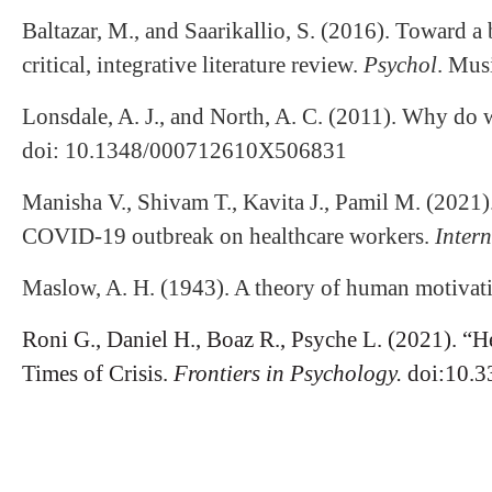
Baltazar, M., and Saarikallio, S. (2016). Toward a
critical, integrative literature review.
Psychol
. Mus
Lonsdale, A. J., and North, A. C. (2011). Why do we
doi: 10.1348/000712610X506831
Manisha V., Shivam T., Kavita J., Pamil M. (2021).
COVID-19 outbreak on healthcare workers.
Intern
Maslow, A. H. (1943). A theory of human motivati
Roni G., Daniel H., Boaz R., Psyche L. (2021). “
Times of Crisis.
Frontiers in Psychology.
doi:10.3