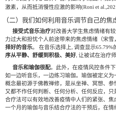
激素，从而抵消慢性应激的影响
(Roni et al.,202
（二）
我们如何利用音乐调节自己的焦
接受式音乐治疗
对改善大学生焦虑情绪有较
力过大和担忧个人前途带来的焦虑情绪（宋雪
择好的音乐
。
在音乐选择上
,
调查显示
65.79%
序从平静、舒缓到积极、美好
,
让被试在治疗
音乐和瑜伽很配
。此外，在疫情风控条件下
如一边听音乐，一边练习瑜伽。瑜伽被定义为
概念最初源于佛教禅修，是从坐禅、冥想、参
又都不作任何判断、任何分析、任何反应，只
合疗法可以有效地改善疫情中人们的紧张、焦
一个月的瑜伽与音乐结合疗法的干预后，在情