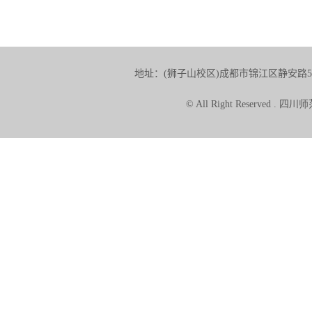
地址：(狮子山校区)成都市锦江区静安路5号 
© All Right Reserve