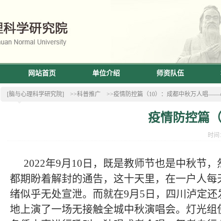
网站首页
单位介绍
师资队伍
[脑与心理科学研究院]
>>科普推广
>>疫情防控篇（10）：成都中秋万人唱—
疫情防控篇（
时间：
2022
年
9
月
10
日，既是教师节也是中秋节，
都期盼着解封的通告，这十天里，在一户人每
绪似乎无处宣泄。而就在
9
月
5
日，四川泸定还
地上演了一场无接触全城中秋演唱会。灯光组